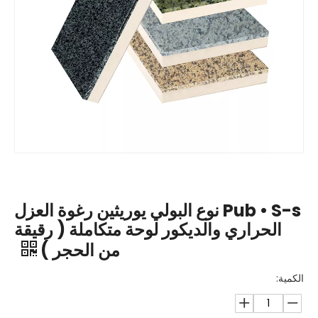
Pub • S-s نوع البولي يوريثين رغوة العزل
الحراري والديكور لوحة متكاملة ( رقيقة
من الحجر )
الكمية: